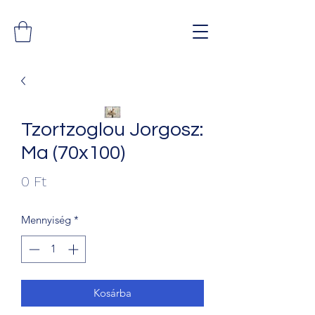
Tzortzoglou Jorgosz:
Ma (70x100)
Ár
0 Ft
Mennyiség
*
Kosárba