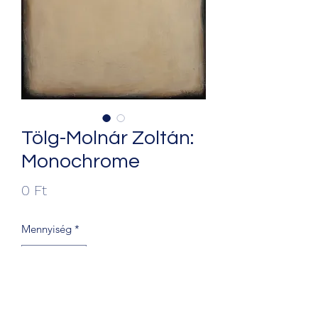
Tölg-Molnár Zoltán:
Monochrome
Ár
0 Ft
Mennyiség
*
Kosárba