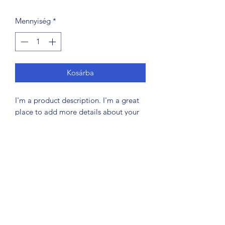
Mennyiség
*
Kosárba
I'm a product description. I'm a great 
place to add more details about your 
product such as sizing, material, care 
instructions and cleaning instructions.
+36203241388
1068 Budapest, Király u. 56.