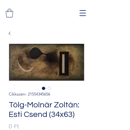
Cikkszám: 21554345656
Tölg-Molnár Zoltán:
Esti Csend (34x63)
Ár
0 Ft