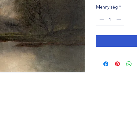
Mennyiség
*