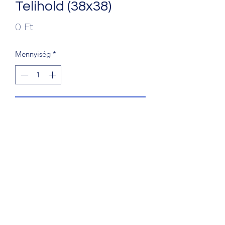
Telihold (38x38)
Ár
0 Ft
Mennyiség
*
Kosárba
+36203241388
1068 Budapest, Király u. 56.
©2018 by Fine Art Rent. Proudly created with Wix.com