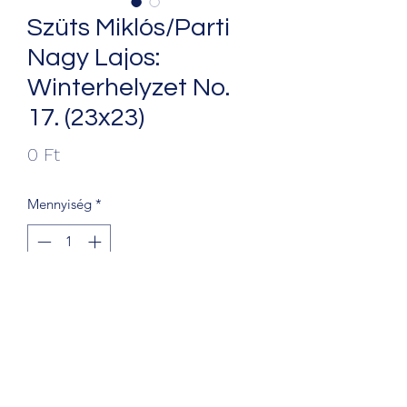
Szüts Miklós/Parti
Nagy Lajos:
Winterhelyzet No.
17. (23x23)
Ár
0 Ft
Mennyiség
*
Kosárba