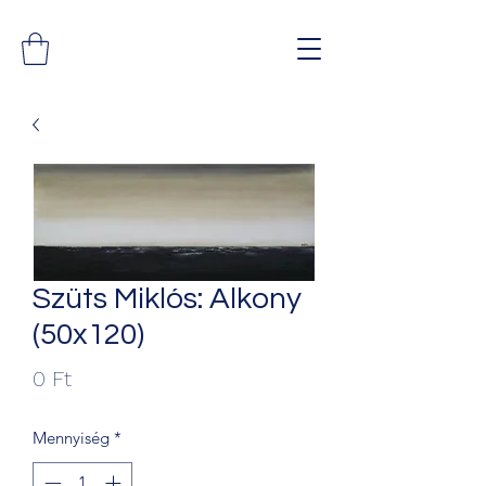
Szüts Miklós: Alkony
(50x120)
Ár
0 Ft
Mennyiség
*