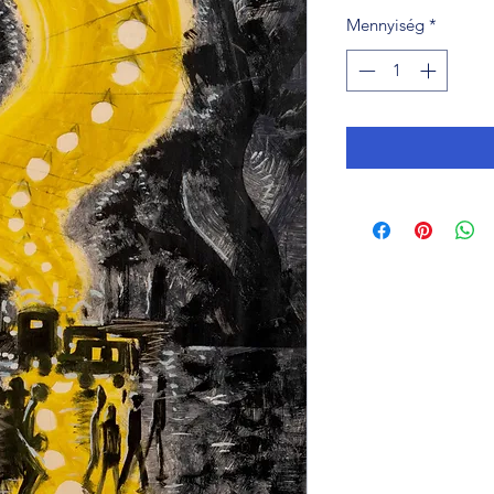
Mennyiség
*