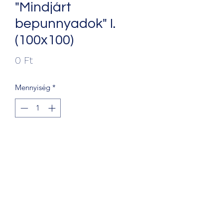
"Mindjárt
bepunnyadok" I.
(100x100)
Ár
0 Ft
Mennyiség
*
Kosárba
+36203241388