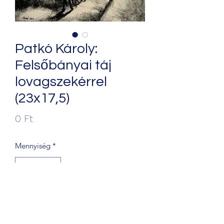
Patkó Károly:
Felsőbányai táj
lovagszekérrel
(23x17,5)
Ár
0 Ft
Mennyiség
*
Kosárba