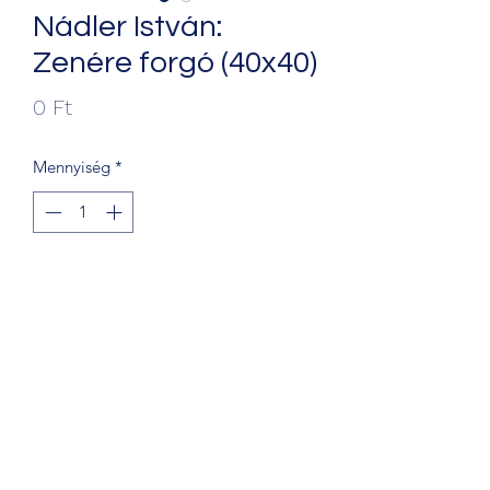
Nádler István:
Zenére forgó (40x40)
Ár
0 Ft
Mennyiség
*
Kosárba
+36203241388
1068 Budapest, Király u. 56.