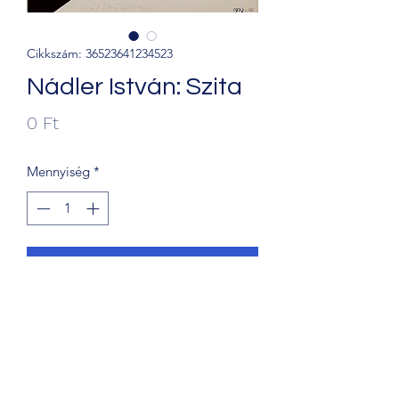
Cikkszám: 36523641234523
Nádler István: Szita
Ár
0 Ft
Mennyiség
*
Kosárba