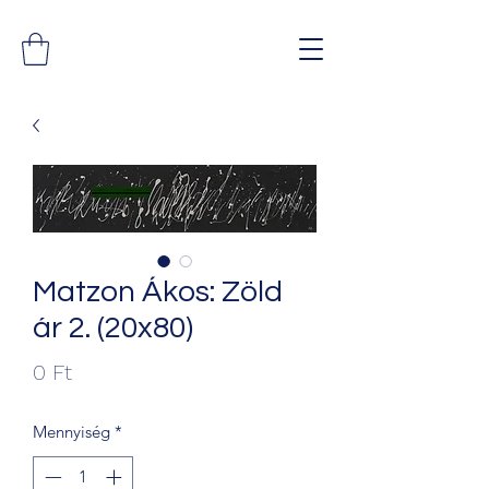
Matzon Ákos: Zöld
ár 2. (20x80)
Ár
0 Ft
Mennyiség
*