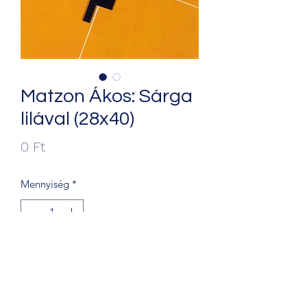
Matzon Ákos: Sárga
lilával (28x40)
Ár
0 Ft
Mennyiség
*
Kosárba