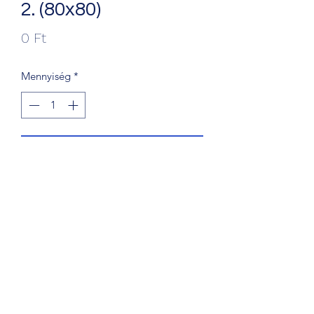
2. (80x80)
Ár
0 Ft
Mennyiség
*
Kosárba
+36203241388
1068 Budapest, Király u. 56.
©2018 by Fine Art Rent. Proudly created with Wix.com