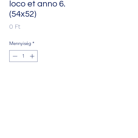
loco et anno 6.
(54x52)
Ár
0 Ft
Mennyiség
*
Kosárba
+36203241388
1068 Budapest, Király u. 56.