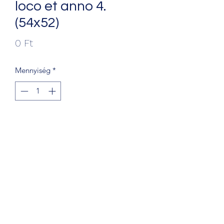
loco et anno 4.
(54x52)
Ár
0 Ft
Mennyiség
*
Kosárba
+36203241388
1068 Budapest, Király u. 56.