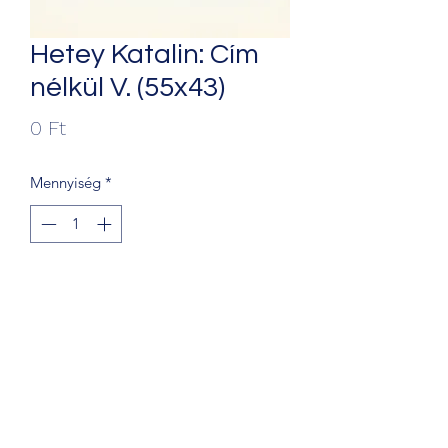
Hetey Katalin: Cím
nélkül V. (55x43)
Ár
0 Ft
Mennyiség
*
Kosárba
+36203241388