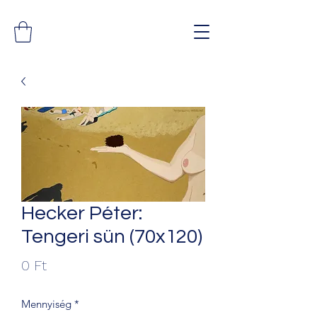
Hecker Péter:
Tengeri sün (70x120)
Ár
0 Ft
Mennyiség
*