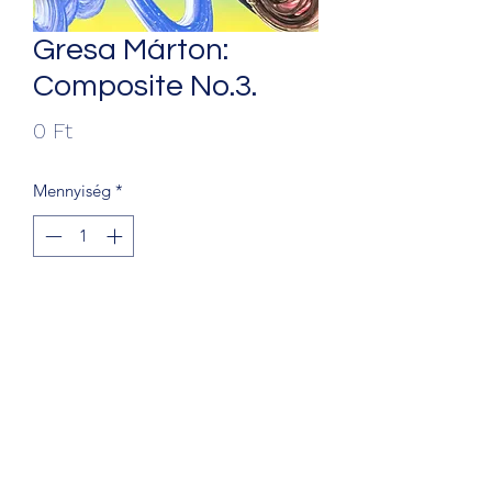
Gresa Márton:
Composite No.3.
Ár
0 Ft
Mennyiség
*
Kosárba
+36203241388