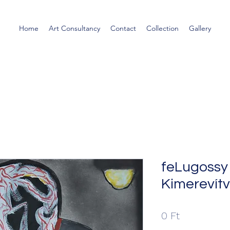
Home
Art Consultancy
Contact
Collection
Gallery
feLugossy 
Kimerevítv
Ár
0 Ft