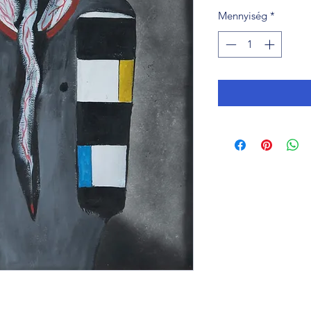
Mennyiség
*