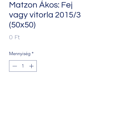
Matzon Ákos: Fej
vagy vitorla 2015/3
(50x50)
Ár
0 Ft
Mennyiség
*
Kosárba
+36203241388