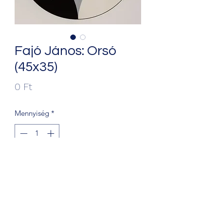
Fajó János: Orsó
(45x35)
Ár
0 Ft
Mennyiség
*
Kosárba