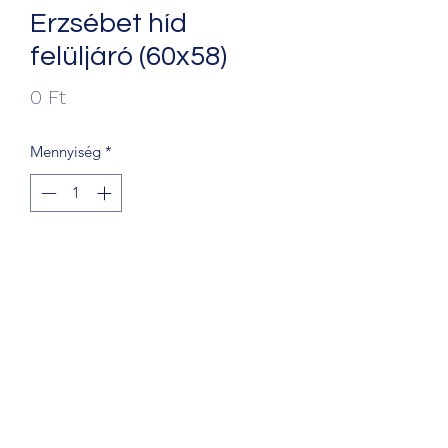
Erzsébet híd
felüljáró (60x58)
Ár
0 Ft
Mennyiség
*
Kosárba
+36203241388
1068 Budapest, Király u. 56.