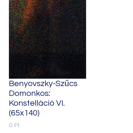
Benyovszky-Szűcs
Domonkos:
Konstelláció VI.
(65x140)
Ár
0 Ft