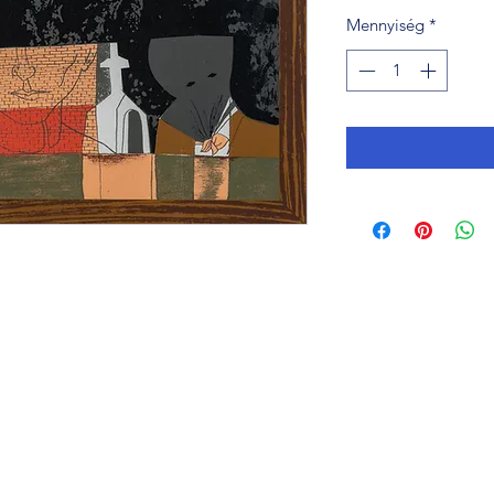
Mennyiség
*